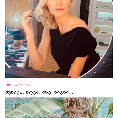
მოგზაურობა
მუსიკა, ზღვა, მზე, წიგნი…