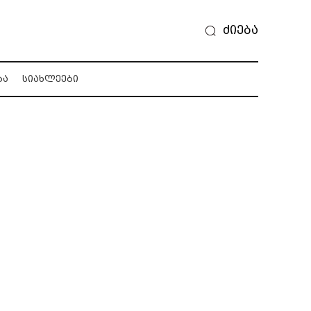
ძიება
ᲑᲐ
ᲡᲘᲐᲮᲚᲔᲔᲑᲘ