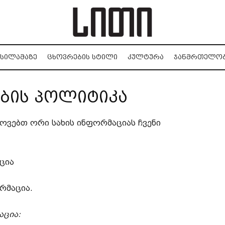
ᲡᲘᲚᲐᲛᲐᲖᲔ
ᲪᲮᲝᲕᲠᲔᲑᲘᲡ ᲡᲢᲘᲚᲘ
ᲙᲣᲚᲢᲣᲠᲐ
ᲯᲐᲜᲛᲠᲗᲔᲚᲝ
ბის პოლიტიკა
როვებთ ორი სახის ინფორმაციას ჩვენი
ცია
რმაცია.
ცია: