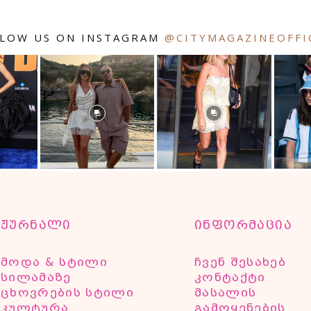
LOW US ON INSTAGRAM
@CITYMAGAZINEOFFI
ჟურნალი
ინფორმაცია
მოდა & სტილი
ჩვენ შესახებ
სილამაზე
კონტაქტი
ცხოვრების სტილი
მასალის
კულტურა
გამოყენების