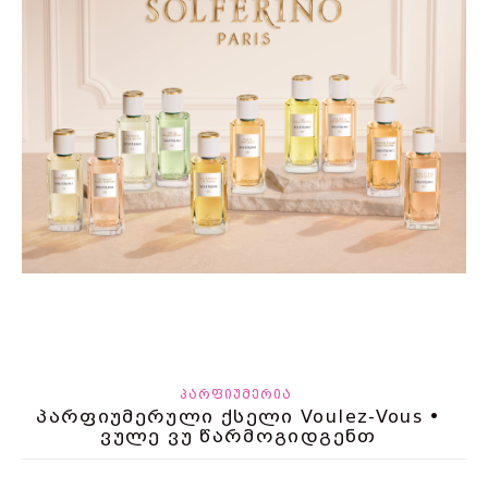
ᲞᲐᲠᲤᲘᲣᲛᲔᲠᲘᲐ
პარფიუმერული ქსელი Voulez-Vous •
ვულე ვუ წარმოგიდგენთ