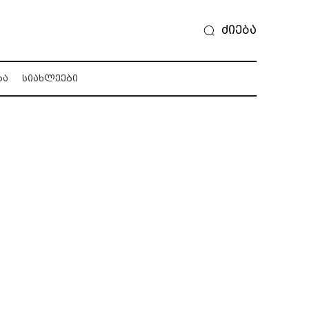
ძიება
ᲑᲐ
ᲡᲘᲐᲮᲚᲔᲔᲑᲘ