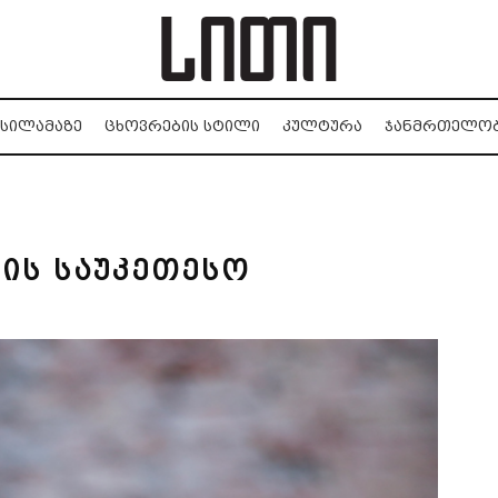
ᲡᲘᲚᲐᲛᲐᲖᲔ
ᲪᲮᲝᲕᲠᲔᲑᲘᲡ ᲡᲢᲘᲚᲘ
ᲙᲣᲚᲢᲣᲠᲐ
ᲯᲐᲜᲛᲠᲗᲔᲚᲝ
ლის საუკეთესო