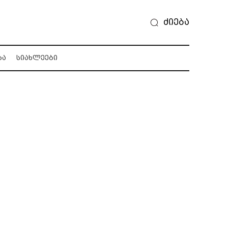
ძიება
ᲑᲐ
ᲡᲘᲐᲮᲚᲔᲔᲑᲘ