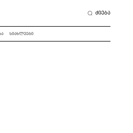
ძიება
ᲑᲐ
ᲡᲘᲐᲮᲚᲔᲔᲑᲘ