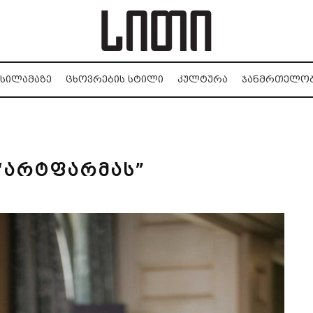
ᲡᲘᲚᲐᲛᲐᲖᲔ
ᲪᲮᲝᲕᲠᲔᲑᲘᲡ ᲡᲢᲘᲚᲘ
ᲙᲣᲚᲢᲣᲠᲐ
ᲯᲐᲜᲛᲠᲗᲔᲚᲝ
“არტფარმას”