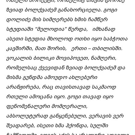
რთული
პროექტი
,
რომელიც
თავის
დროზე
ზვიად
ბოლქვაძემ
განახორციელა
.
გოგი
დოლიძე
მის სიმღერებს
ხმის
ჩამწერ
სტუდიაში
“
მელოდია
”
წერდა
,
იმხანად
ასეთი
სტუდია
მხოლოდ
ოთხი იყო
საბჭოთა
კავშირში
,
მათ
შორის
,
ერთი
–
თბილისში
.
ვოკალის
ბილიკი
მოვიპოვეთ
,
ნამღერი
,
რომელსაც
ქვევიდან
ზვიად
ბოლქვაძემ
და
მისმა
გუნდმა
ამოუდო
ახლებური
არანჟირება
,
რაც
თავისთავად
საკმაოდ
რთული
ამოცანა
იყო
.
გოგი
თავად
იყო
ფენომენალური
მომღერალი
,
აბსოლუტურად
განყენებული
,
ვერავის
ვერ
შეადარებ
,
ისეთი
ხმა
ჰქონდა
,
სულში