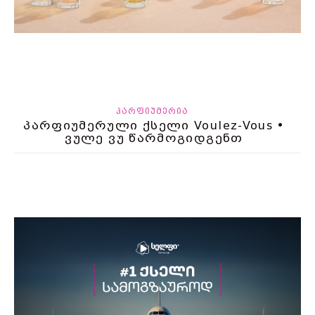
ᲞᲐᲠᲤᲘᲣᲛᲔᲠᲘᲐ
პარფიუმერული ქსელი Voulez-Vous •
ვულე ვუ წარმოგიდგენთ