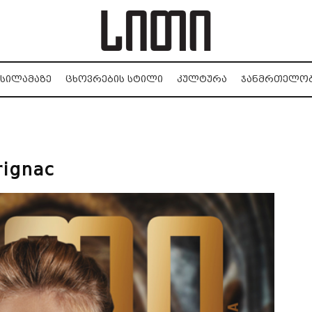
ᲡᲘᲚᲐᲛᲐᲖᲔ
ᲪᲮᲝᲕᲠᲔᲑᲘᲡ ᲡᲢᲘᲚᲘ
ᲙᲣᲚᲢᲣᲠᲐ
ᲯᲐᲜᲛᲠᲗᲔᲚᲝ
rignac