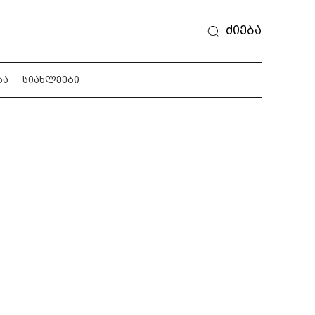
ძიება
ᲑᲐ
ᲡᲘᲐᲮᲚᲔᲔᲑᲘ