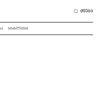
ძიება
ᲑᲐ
ᲡᲘᲐᲮᲚᲔᲔᲑᲘ