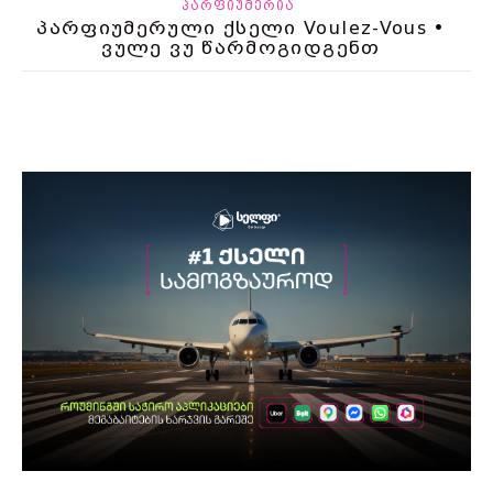
ᲞᲐᲠᲤᲘᲣᲛᲔᲠᲘᲐ
პარფიუმერული ქსელი Voulez-Vous •
ვულე ვუ წარმოგიდგენთ