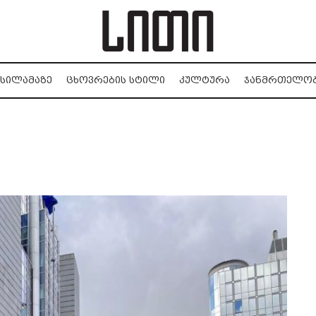
ᲡᲘᲚᲐᲛᲐᲖᲔ
ᲪᲮᲝᲕᲠᲔᲑᲘᲡ ᲡᲢᲘᲚᲘ
ᲙᲣᲚᲢᲣᲠᲐ
ᲯᲐᲜᲛᲠᲗᲔᲚᲝ