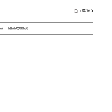
ძიება
ᲑᲐ
ᲡᲘᲐᲮᲚᲔᲔᲑᲘ