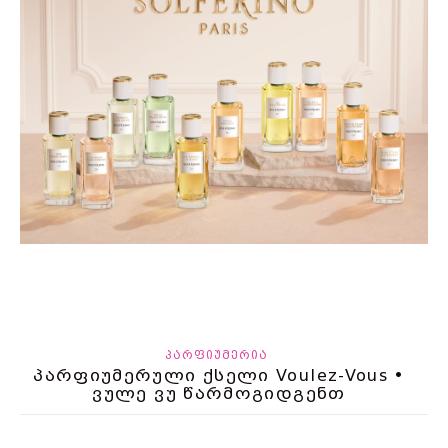
ᲞᲐᲠᲤᲘᲣᲛᲔᲠᲘᲐ
პარფიუმერული ქსელი Voulez-Vous •
ვულე ვუ წარმოგიდგენთ