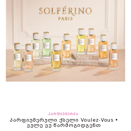
ᲞᲐᲠᲤᲘᲣᲛᲔᲠᲘᲐ
პარფიუმერული ქსელი Voulez-Vous •
ვულე ვუ წარმოგიდგენთ