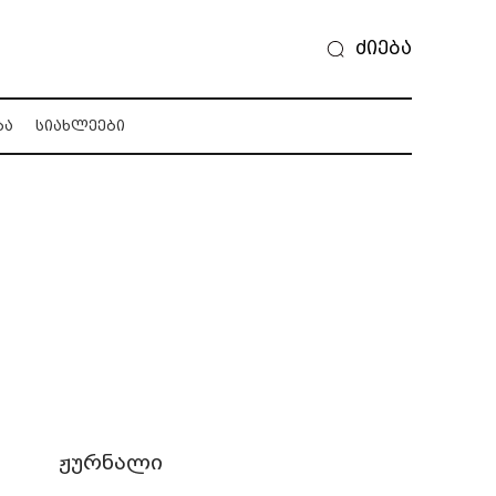
ძიება
ᲑᲐ
ᲡᲘᲐᲮᲚᲔᲔᲑᲘ
ჟურნალი