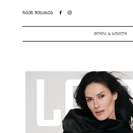
ჩვენ შესახებ
ᲛᲝᲓᲐ & ᲡᲢᲘᲚᲘ