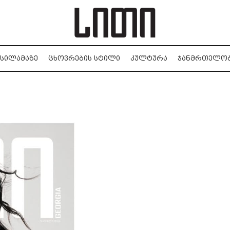
ᲡᲘᲚᲐᲛᲐᲖᲔ
ᲪᲮᲝᲕᲠᲔᲑᲘᲡ ᲡᲢᲘᲚᲘ
ᲙᲣᲚᲢᲣᲠᲐ
ᲯᲐᲜᲛᲠᲗᲔᲚᲝ